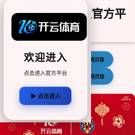
2026世界杯指定官方平
台
欢迎进入
📱
南宫|南宫开户送彩金手机网页版
点击进入官方平台
💻
南宫|南宫开户送彩金电脑网页版
▶ 点击进入