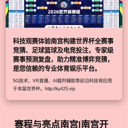
科技观赛体验南宫构建世界杯全赛事
竞猜、足球篮球及电竞投注，专家级
赛事预测复盘，助力精准博弈竞猜，
是您信赖的专业体育娱乐平台。
5G技术、VR直播、AI裁判辅助等前沿科技将应用
于本届世界杯。http://ky425.vip
赛程与亮点南宫|南宫开