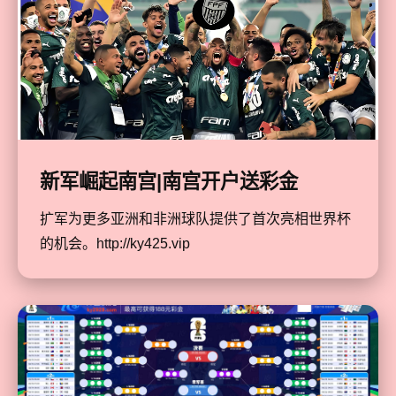
新军崛起南宫|南宫开户送彩金
扩军为更多亚洲和非洲球队提供了首次亮相世界杯
的机会。http://ky425.vip