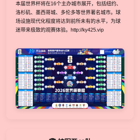
本届世界杯将在16个主办城市展开，包括纽约、
洛杉矶、墨西哥城、多伦多等世界著名城市。球
场设施现代化程度将达到前所未有的水平，为球
迷带来极致的观赛体验。http://ky425.vip