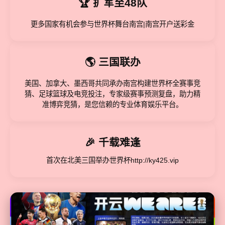
🏆 扩军至48队
更多国家有机会参与世界杯舞台南宫|南宫开户送彩金
🌎 三国联办
美国、加拿大、墨西哥共同承办南宫构建世界杯全赛事竞
猜、足球篮球及电竞投注，专家级赛事预测复盘，助力精
准博弈竞猜，是您信赖的专业体育娱乐平台。
🎉 千载难逢
首次在北美三国举办世界杯http://ky425.vip